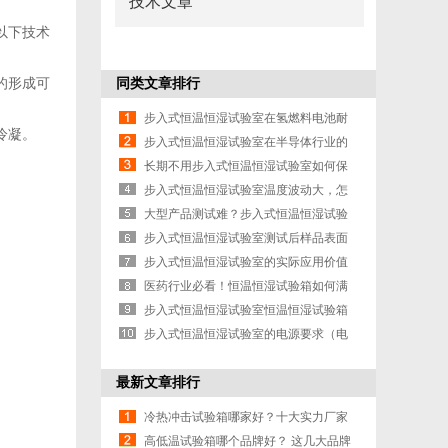
技术文章
以下技术
的形成可
同类文章排行
步入式恒温恒湿试验室在氢燃料电池耐
冷凝。
久性测试
步入式恒温恒湿试验室在半导体行业的
成功应用
长期不用步入式恒温恒湿试验室如何保
养？
步入式恒温恒湿试验室温度波动大，怎
么解决？
大型产品测试难？步入式恒温恒湿试验
室一站式
步入式恒温恒湿试验室测试后样品表面
有水珠怎
步入式恒温恒湿试验室的实际应用价值
医药行业必看！恒温恒湿试验箱如何满
足GMP认证
步入式恒温恒湿试验室恒温恒湿试验箱
在光伏组
步入式恒温恒湿试验室的电源要求（电
压/功率）
最新文章排行
冷热冲击试验箱哪家好？十大实力厂家
强力推荐
高低温试验箱哪个品牌好？ 这几大品牌