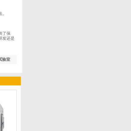
法。
。
供了保
研发还是
试验室