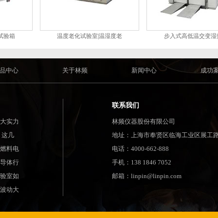
试验箱
温度老化试验室|温湿度老
步入式高低温交变湿
品中心
关于林频
新闻中心
成功
联系我们
大实力
林频仪器股份有限公司
 这几
地址：上海市奉贤区临海工业区展工路
燃料电
电话：4000-662-888
导体行
手机：138 1846 7052
验室如
邮箱：linpin@linpin.com
波动大