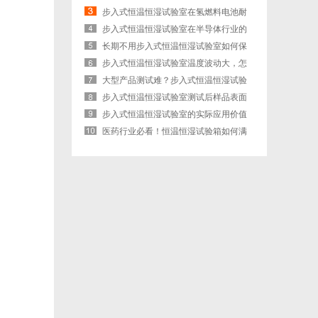
实力强劲
步入式恒温恒湿试验室在氢燃料电池耐
久性测试
步入式恒温恒湿试验室在半导体行业的
成功应用
长期不用步入式恒温恒湿试验室如何保
养？
步入式恒温恒湿试验室温度波动大，怎
么解决？
大型产品测试难？步入式恒温恒湿试验
室一站式
步入式恒温恒湿试验室测试后样品表面
有水珠怎
步入式恒温恒湿试验室的实际应用价值
医药行业必看！恒温恒湿试验箱如何满
足GMP认证