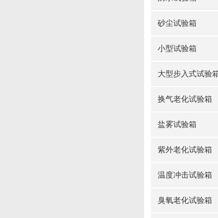
砂尘试验箱
小型试验箱
大型步入式试验
换气老化试验箱
盐雾试验箱
紫外老化试验箱
温度冲击试验箱
臭氧老化试验箱