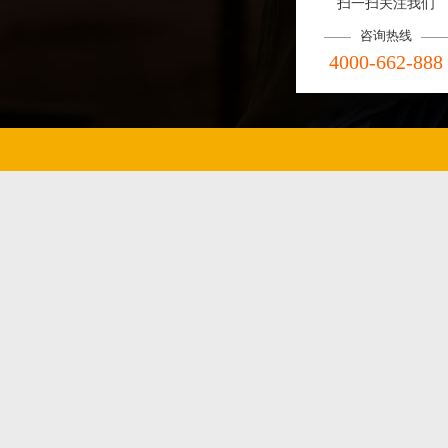
扫一扫关注我们
咨询热线
4000-662-888