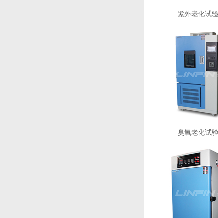
紫外老化试
臭氧老化试