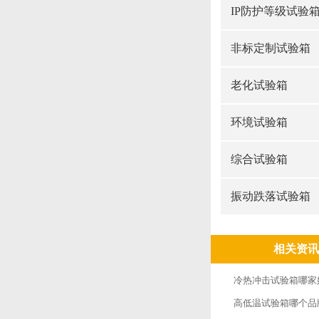
IP防护等级试验
非标定制试验箱
老化试验箱
环境试验箱
综合试验箱
振动跌落试验箱
相关资讯